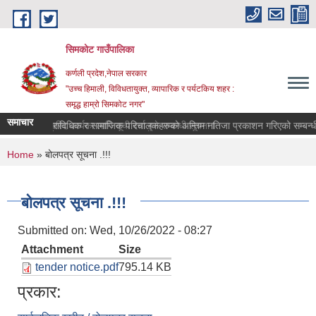
Skip to main content
सिमकोट गाउँपालिका
कर्णली प्रदेश,नेपाल सरकार
"उच्च हिमाली, विविधतायुक्त, व्यापारिक र पर्यटकिय शहर :
समृद्ध हाम्रो सिमकोट नगर"
समाचार
वास प्राविधिक र सामाजिक परिचालकहरुको अन्तिम नतिजा प्रकाशन गरिएको सम्
सेवा खरिद कार्यका लागि सूची दर्ता हुने सम्बन्धी सूचना l
You are here
Home
» बोलपत्र सूचना .!!!
बोलपत्र सूचना .!!!
Submitted on:
Wed, 10/26/2022 - 08:27
Attachment
Size
tender notice.pdf
795.14 KB
प्रकार: