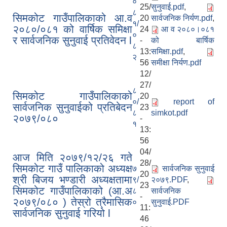
०
25/
सुनुवाई.pdf
,
८
सिमकोट गाउँपालिकाको आ.व
20
सार्वजनिक निर्यण.pdf
,
१/
२०८०/०८१ को वार्षिक समिक्षा
24
आ व २०८०।०८१
०
र सार्वजनिक सुनुवाई प्रतिवेदन l
-
को बार्षिक
८
13:
समिक्षा.pdf
,
२
56
समीक्षा निर्यण.pdf
12/
27/
८
सिमकोट गाउँपालिकाको
20
०/
report of
सार्वजनिक सुनुवाईको प्रतिबेदन
23
८
simkot.pdf
२०७९/०८०
-
१
13:
56
04/
आज मिति २०७९/१२/२६ गते
28/
सिमकोट गाउँ पालिकाको अध्यक्ष
७
सार्वजनिक सुनुवाई
20
श्री बिजय भण्डारी अध्यक्षतामा
९/
२०७९.PDF
,
23
सिमकोट गाउँपालिकाको (आ.अ
८
सार्वजनिक
-
२०७९/०८० ) तेस्रो त्रैमासिक
०
सुनुवाई.PDF
11:
सार्वजनिक सुनुवाई गरियो l
46