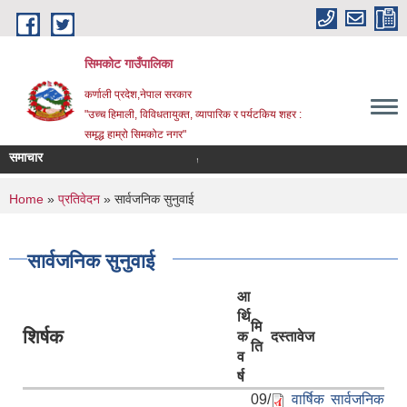
Skip to main content
सिमकोट गाउँपालिका
कर्णाली प्रदेश,नेपाल सरकार
"उच्च हिमाली, विविधतायुक्त, व्यापारिक र पर्यटकिय शहर :
समृद्ध हाम्रो सिमकोट नगर"
समाचार
पद पूर्ति सम्बन्धी सूचना
You are here
Home
»
प्रतिवेदन
» सार्वजनिक सुनुवाई
सार्वजनिक सुनुवाई
आ
र्थि
मि
शिर्षक
क
दस्तावेज
ति
व
र्ष
09/
वार्षिक सार्वजनिक