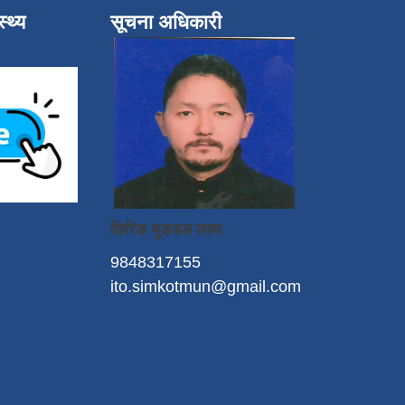
्थ्य
सूचना अधिकारी
छिरिङ युङडङ लामा
9848317155
ito.simkotmun@gmail.com