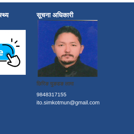
्थ्य
सूचना अधिकारी
छिरिङ युङडङ लामा
9848317155
ito.simkotmun@gmail.com